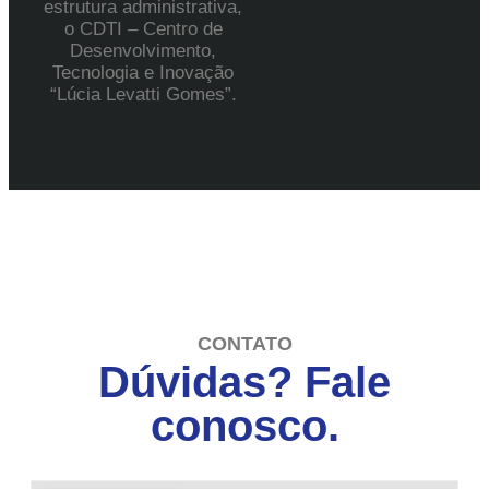
estrutura administrativa,
o CDTI – Centro de
Desenvolvimento,
Tecnologia e Inovação
“Lúcia Levatti Gomes”.
CONTATO
Dúvidas? Fale
conosco.