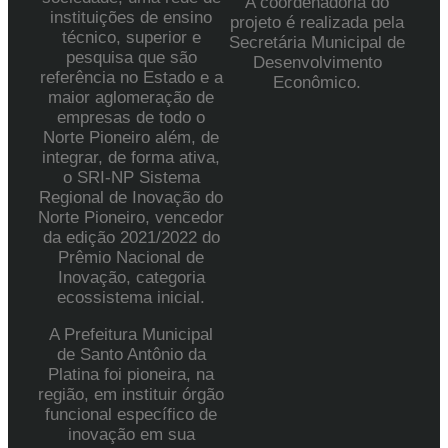
A coordenadoria do
instituições de ensino
projeto é realizada pela
técnico, superior e
Secretária Municipal de
pesquisa que são
Desenvolvimento
referência no Estado e a
Econômico.
maior aglomeração de
empresas de todo o
Norte Pioneiro além, de
integrar, de forma ativa,
o SRI-NP Sistema
Regional de Inovação do
Norte Pioneiro, vencedor
da edição 2021/2022 do
Prêmio Nacional de
Inovação, categoria
ecossistema inicial.
A Prefeitura Municipal
de Santo Antônio da
Platina foi pioneira, na
região, em instituir órgão
funcional específico de
inovação em sua