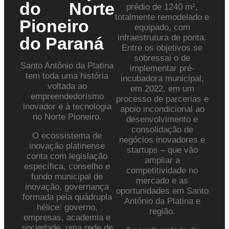
do Norte
prédio de 1240 m²,
totalmente remodelado e
Pioneiro
equipado, com
infraestrutura de ponta.
do Paraná
Entre os objetivos se
sobressai o de
Santo Antônio da Platina
implementar pré-
tem toda uma história
incubadora municipal,
voltada ao
em 2022, em um
empreendedorismo
processo de parcerias e
inovador e à tecnologia
apoio incondicional ao
no Norte Pioneiro.
desenvolvimento e
consolidação de
O ecossistema de
negócios inovadores e
inovação platinense
startups – que vão
conta com legislação
ampliar a
específica, conselho e
competitividade no
fundo municipal de
mercado e as
inovação, governança
oportunidades em Santo
formada pela quádrupla
Antônio da Platina e
hélice: governo,
região.
empresas, academia e
sociedade, uma rede de